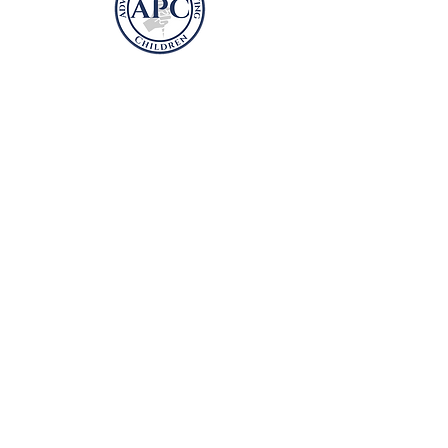
דוגל בהגנה על ילדים
ת.ד. 41981
ארלינגטון, VA 22204
advocatesprotectingchildren@gmail.com
לתרום
Information presented on this
DISCLAIMER: